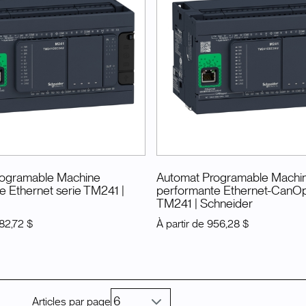
rogramable Machine
Automat Programable Machi
e Ethernet serie TM241
|
performante Ethernet-CanOp
TM241
| Schneider
82,72 $
À partir de
956,28 $
Articles par page