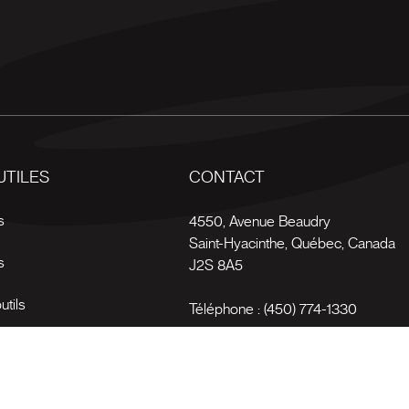
UTILES
CONTACT
s
4550, Avenue Beaudry
Saint-Hyacinthe
,
Québec
,
Canada
s
J2S 8A5
utils
Téléphone :
(450) 774-1330
es
Sans-frais :
1 (800) 561-4709