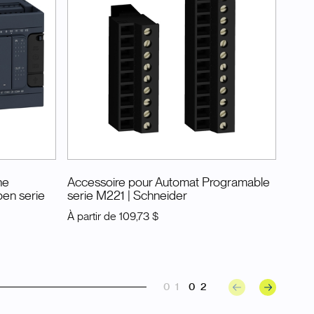
ne
Accessoire pour Automat Programable
en serie
serie M221
| Schneider
À partir de
109,73 $
01
02