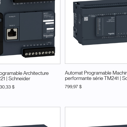
Automat Programable Machi
ogramable Architecture
performante série TM241
| S
221
| Schneider
799,97 $
30,33 $