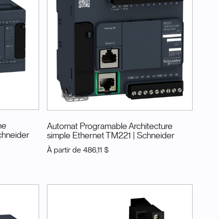
ne
Automat Programable Architecture
chneider
simple Ethernet TM221
| Schneider
À partir de
486,11 $