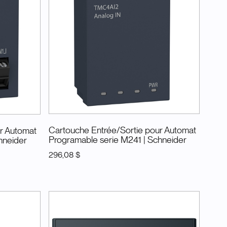
Cartouche Entrée/Sortie pour Automat
r Automat
Programable serie M241
| Schneider
hneider
296,08 $