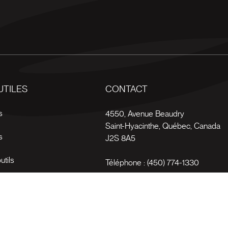
UTILES
CONTACT
s
4550, Avenue Beaudry
Saint-Hyacinthe
,
Québec
,
Canada
s
J2S 8A5
utils
Téléphone :
(450) 774-1330
es
Sans-frais :
1 (800) 561-4709