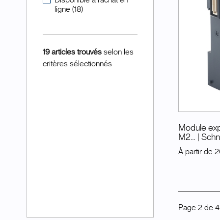
Disponible à l'achat en
ligne (18)
19 articles trouvés
selon les
critères sélectionnés
Module exp
M2…
| Sch
À partir de
2
Page
2
de
4