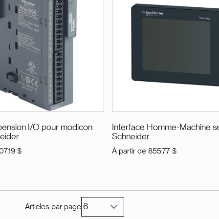
ension I/O pour modicon
Interface Homme-Machine s
neider
Schneider
07,19 $
À partir de
855,77 $
Articles par page