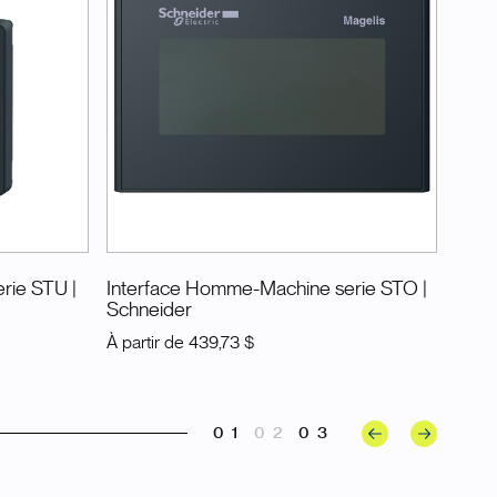
erie STU
|
Interface Homme-Machine serie STO
|
Schneider
À partir de
439,73 $
01
02
03