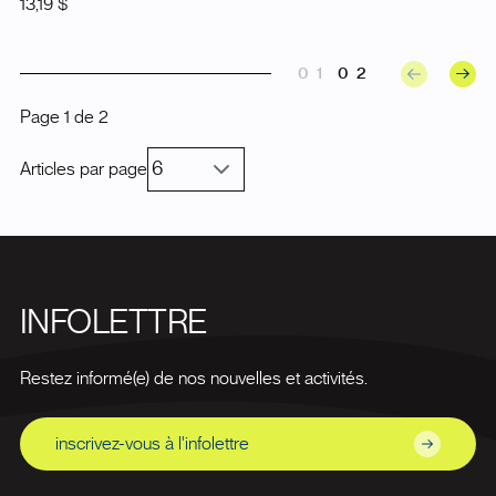
13,19 $
01
02
Page
1
de
2
Articles par page
INFOLETTRE
Restez informé(e) de nos nouvelles et activités.
inscrivez-vous à l'infolettre