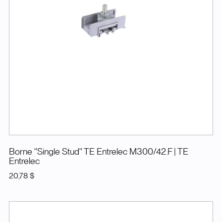
Borne ''Single Stud'' TE Entrelec M300/42.F
| TE
Entrelec
20,78 $