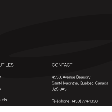
UTILES
CONTACT
s
4550, Avenue Beaudry
Saint-Hyacinthe
,
Québec
,
Canada
s
J2S 8A5
utils
Téléphone :
(450) 774-1330
es