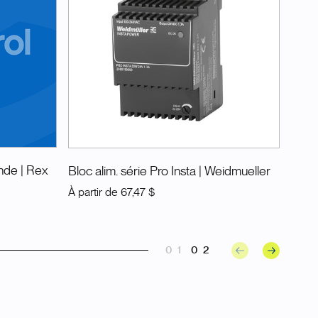
ande
| Rex
Bloc alim. série Pro Insta
| Weidmueller
À partir de
67,47 $
01
02