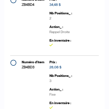
ZB4BD4
34,48 $
2
Rappel Droite
Oui
ZB4BD3
28,08 $
3
Fixe
Oui