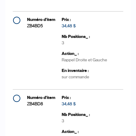
ZB4BD5
34,48 $
3
Rappel Droite et Gauche
sur commande
ZB4BD8
34,48 $
3