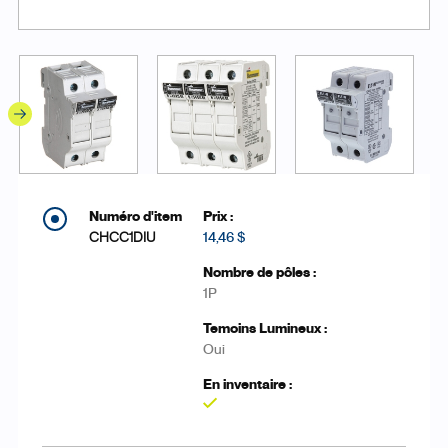
CHCC1DIU
14,46 $
1P
Oui
Oui