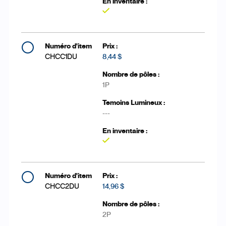
Oui
CHCC1DU
8,44 $
1P
---
Oui
CHCC2DU
14,96 $
2P