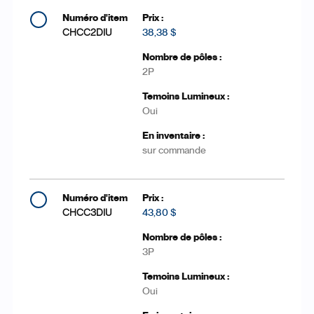
CHCC2DIU
38,38 $
2P
Oui
sur commande
CHCC3DIU
43,80 $
3P
Oui