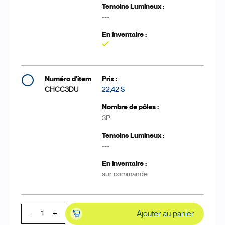
---
Oui
CHCC3DU
22,42 $
3P
---
sur commande
-
+
Ajouter au panier