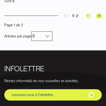
13,19 $
01
02
Page
1
de
2
Articles par page
INFOLETTRE
Restez informé(e) de nos nouvelles et activités.
inscrivez-vous à l'infolettre