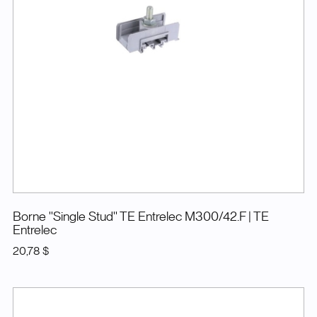
Borne ''Single Stud'' TE Entrelec M300/42.F
| TE
Entrelec
20,78 $