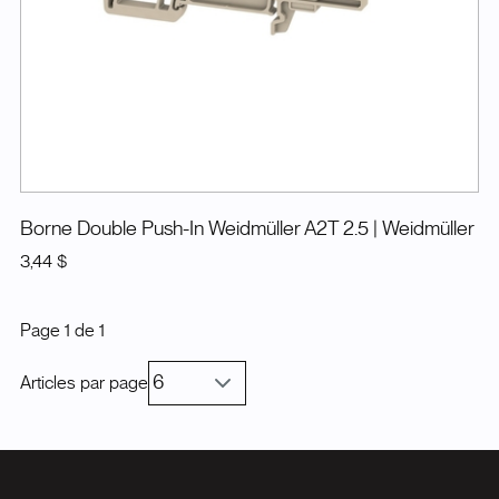
Borne Double Push-In Weidmüller A2T 2.5
| Weidmüller
3,44 $
Page
1
de
1
Articles par page