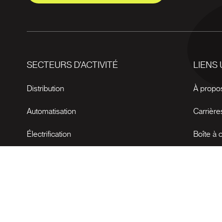
SECTEURS D'ACTIVITÉ
LIENS 
Distribution
À propo
Automatisation
Carrière
Électrification
Boîte à o
Nouvell
© 2026 Bectrol Tous droits réservés.
Agence web
Vortex Soluti