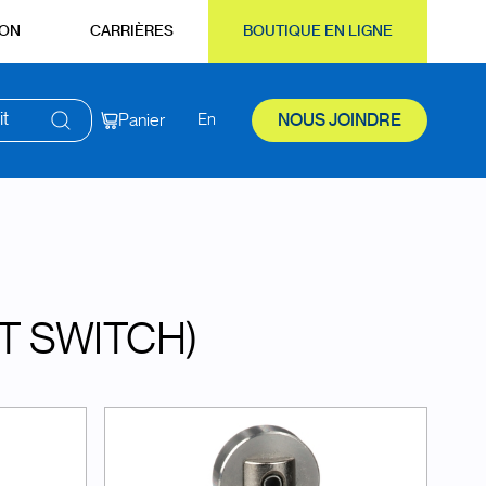
ION
CARRIÈRES
BOUTIQUE EN LIGNE
it
Panier
En
NOUS JOINDRE
IT SWITCH)