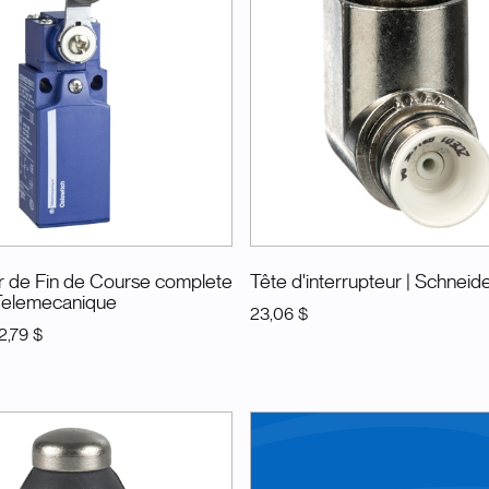
ur de Fin de Course complete
Tête d'interrupteur
| Schneid
 Telemecanique
23,06 $
2,79 $