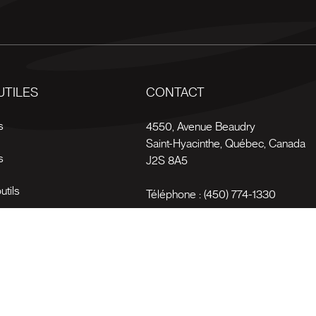
UTILES
CONTACT
s
4550, Avenue Beaudry
Saint-Hyacinthe
,
Québec
,
Canada
s
J2S 8A5
utils
Téléphone :
(450) 774-1330
es
Sans-frais :
1 (800) 561-4709
on
.
Conditions d'utilisation
Pol