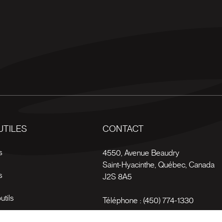
UTILES
CONTACT
s
4550, Avenue Beaudry
Saint-Hyacinthe
,
Québec
,
Canada
s
J2S 8A5
utils
Téléphone :
(450) 774-1330
es