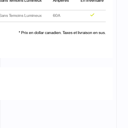
Sans Temoins Lumineux
Ampères
En inventaire
Sans Temoins Lumineux
60A
Oui
* Prix en dollar canadien. Taxes et livraison en sus.