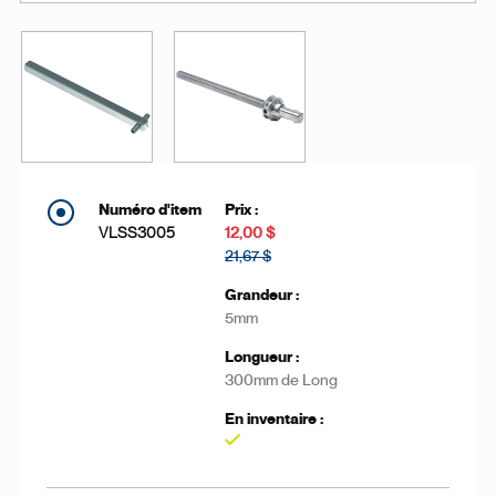
VLSS3005
12,00 $
21,67 $
5mm
300mm de Long
Oui