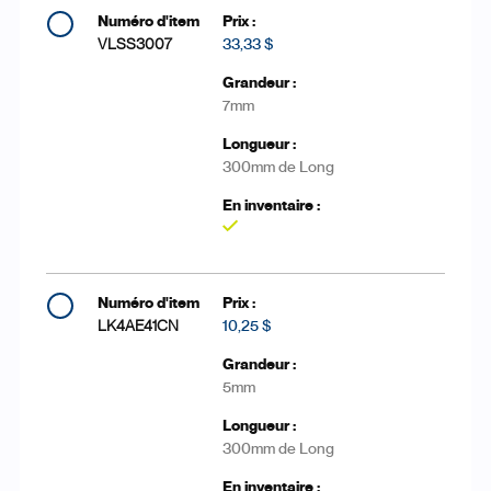
VLSS3007
33,33 $
7mm
300mm de Long
Oui
LK4AE41CN
10,25 $
5mm
300mm de Long