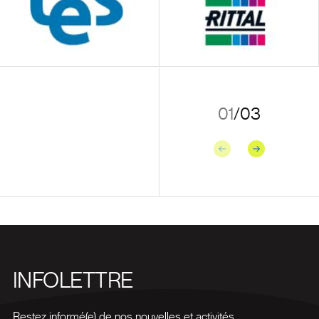
01
/
03
Précédent
Suivant
INFOLETTRE
Restez informé(e) de nos nouvelles et activités.