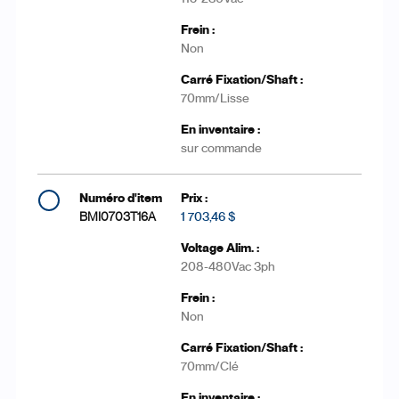
Non
70mm/Lisse
sur commande
BMI0703T16A
1 703,46 $
208-480Vac 3ph
Non
70mm/Clé