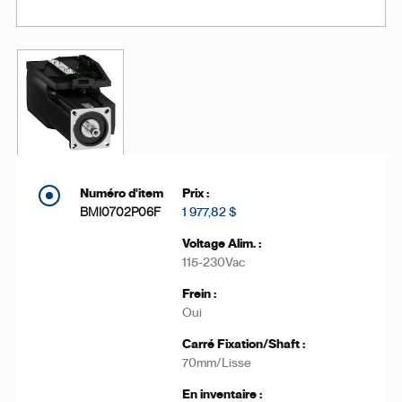
BMI0702P06F
1 977,82 $
115-230Vac
Oui
70mm/Lisse