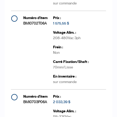
sur commande
BMI0702T06A
1 575,55 $
208-480Vac 3ph
Non
70mm/Lisse
sur commande
BMI0703P06A
2 033,39 $
115-230Vac