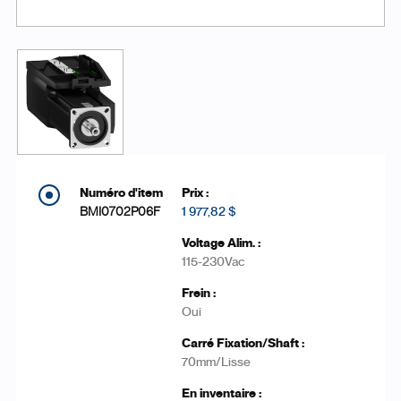
BMI0702P06F
1 977,82 $
115-230Vac
Oui
70mm/Lisse