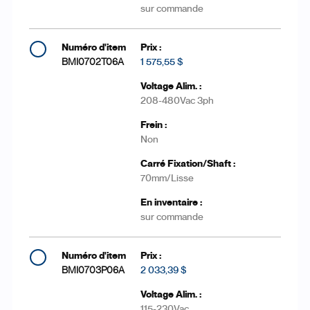
sur commande
BMI0702T06A
1 575,55 $
208-480Vac 3ph
Non
70mm/Lisse
sur commande
BMI0703P06A
2 033,39 $
115-230Vac