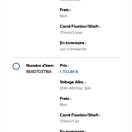
Non
70mm/Lisse
sur commande
BMI0703T16A
1 703,46 $
208-480Vac 3ph
Non
70mm/Clé