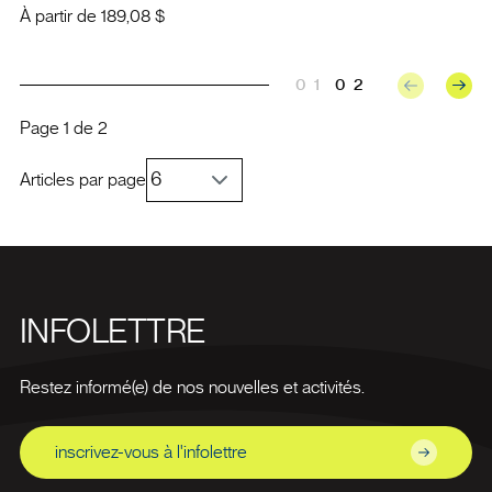
À partir de
189,08 $
01
02
Page
1
de
2
Articles par page
INFOLETTRE
Restez informé(e) de nos nouvelles et activités.
inscrivez-vous à l'infolettre