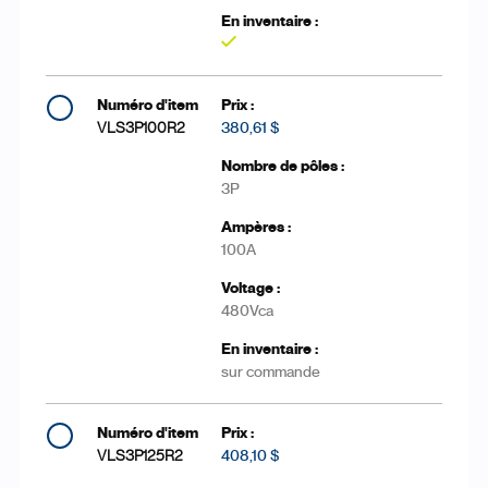
Oui
VLS3P100R2
380,61 $
3P
100A
480Vca
sur commande
VLS3P125R2
408,10 $