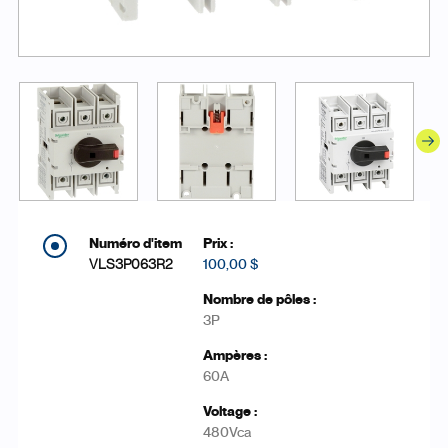
VLS3P063R2
100,00 $
3P
60A
480Vca